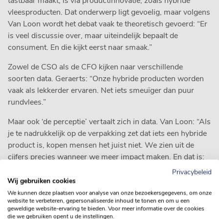
tastbaar maakt, is via productinnovatie, zoals hybride
vleesproducten. Dat onderwerp ligt gevoelig, maar volgens
Van Loon wordt het debat vaak te theoretisch gevoerd: “Er
is veel discussie over, maar uiteindelijk bepaalt de
consument. En die kijkt eerst naar smaak.”
Zowel de CSO als de CFO kijken naar verschillende
soorten data. Geraerts: “Onze hybride producten worden
vaak als lekkerder ervaren. Net iets smeuïger dan puur
rundvlees.”
Maar ook ‘de perceptie’ vertaalt zich in data. Van Loon: “Als
je te nadrukkelijk op de verpakking zet dat iets een hybride
product is, kopen mensen het juist niet. We zien uit de
cijfers precies wanneer we meer impact maken. En dat is:
als mensen het gewoon een keer proberen – en het
Privacybeleid
waarderen om wat het is. Uiteindelijk is het simpel: het
Wij gebruiken cookies
moet lekker zijn, beschikbaar én betaalbaar.”
We kunnen deze plaatsen voor analyse van onze bezoekersgegevens, om onze
website te verbeteren, gepersonaliseerde inhoud te tonen en om u een
geweldige website-ervaring te bieden. Voor meer informatie over de cookies
De keten als sleutel: transparantie en verdienvermogen
die we gebruiken opent u de instellingen.