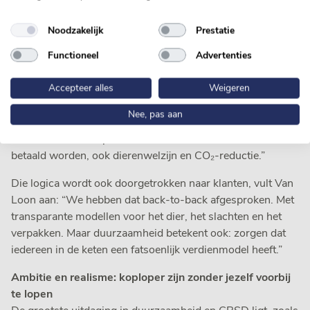
Een cruciaal onderdeel van de strategie is samenwerking in
de keten, inclusief transparante prijsmodellen. En dat is
Noodzakelijk
Prestatie
precies waar Geraerts en zijn finance team waarde
Functioneel
Advertenties
toevoegen: “Boeren kunnen kiezen voor een
langetermijnmodel. Daarbij is 50 procent van de prijs
Accepteer alles
Weigeren
marktgebaseerd en 50 procent kostprijs-plus. Zo
verdienen ze altijd iets en blijven ze toch verbonden met de
Nee, pas aan
markt. Uiteindelijk komt geld maar op één plek binnen: bij
de kassa van de supermarkt. Alles daarvoor moet daarvan
betaald worden, ook dierenwelzijn en CO₂-reductie.”
Die logica wordt ook doorgetrokken naar klanten, vult Van
Loon aan: “We hebben dat back-to-back afgesproken. Met
transparante modellen voor het dier, het slachten en het
verpakken. Maar duurzaamheid betekent ook: zorgen dat
iedereen in de keten een fatsoenlijk verdienmodel heeft.”
Ambitie en realisme: koploper zijn zonder jezelf voorbij
te lopen