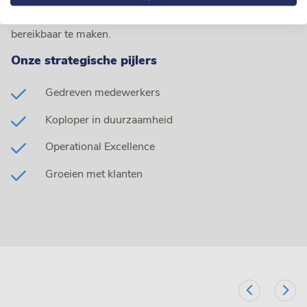
Van Loon Group is marktleider in vlees en convenience
door als ketenregisseur duurzamer eten voor iedereen
bereikbaar te maken.
Onze strategische pijlers
Gedreven medewerkers
Koploper in duurzaamheid
Operational Excellence
Groeien met klanten