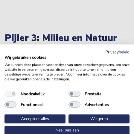
Pijler 3: Milieu en Natuur
Privacybeleid
Varken op z’n Best is een milieubewuste keten die zich
Wij gebruiken cookies
actief inzet op duurzame activiteiten die bijdragen aan de
We kunnen deze plaatsen voor analyse van onze bezoekersgegevens, om onze
reductie van de impact van de varkensvleesketen op milieu,
website te verbeteren, gepersonaliseerde inhoud te tonen en om u een
geweldige website-ervaring te bieden. Voor meer informatie over de cookies
klimaat en natuur. Hierbij richten we ons met name op het
die we gebruiken opent u de instellingen.
verlagen van de CO
footprint, het verhogen van de
2
circulariteit van het veevoer en het bevorderen van
Noodzakelijk
Prestatie
biodiversiteit.
Functioneel
Advertenties
Accepteer alles
Weigeren
Nee, pas aan