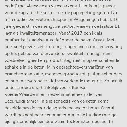
bedrijf met vleesvee en vleesvarkens. Hier is mijn passie
voor de agrarische sector met de paplepel ingegoten. Na
mijn studie Dierwetenschappen in Wageningen heb ik 16
jaar gewerkt in de mengvoersector, waarvan de laatste 11
jaar als kwaliteitsmanager. Vanaf 2017 ben ik als
onafhankelijk adviseur actief onder de naam Qraak. Met
heel veel plezier zet ik nu mijn opgedane kennis en ervaring
op het gebied van diervoeders, kwaliteitsmanagement,
voedselveiligheid en productintegriteit in op verschillende
schakels in de keten. Mijn opdrachtgevers variëren van
brancheorganisatie, mengvoerproducent, pluimveehouders
en hun toeleveranciers tot verwerkende industrie. Zo ben ik
onder andere onafhankelijk voorzitter van
VoederWaarde.nl en mede-initiatiefneemster van
SecurEggFarmer. In alle schakels van de keten komt
dezelfde passie voor de agrarische sector terug. Overal
wordt gezocht naar een manier om in de huidige roerige
tijd, gezamenlijk een duurzaam toekomstperspectief te