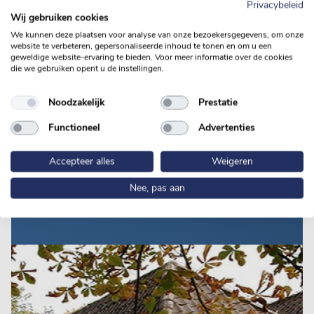
Privacybeleid
voor de huidige Van Loon Group. De locatie
Wij gebruiken cookies
van het allereerste begin – de Genneper
We kunnen deze plaatsen voor analyse van onze bezoekersgegevens, om onze
website te verbeteren, gepersonaliseerde inhoud te tonen en om u een
Watermolen in Eindhoven – lijkt wel een
geweldige website-ervaring te bieden. Voor meer informatie over de cookies
die we gebruiken opent u de instellingen.
ansichtkaart.
Noodzakelijk
Prestatie
Functioneel
Advertenties
Accepteer alles
Weigeren
Nee, pas aan