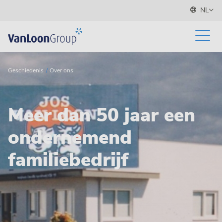
NL
Geschiedenis
Over ons
Meer dan 50 jaar een
ondernemend
familiebedrijf