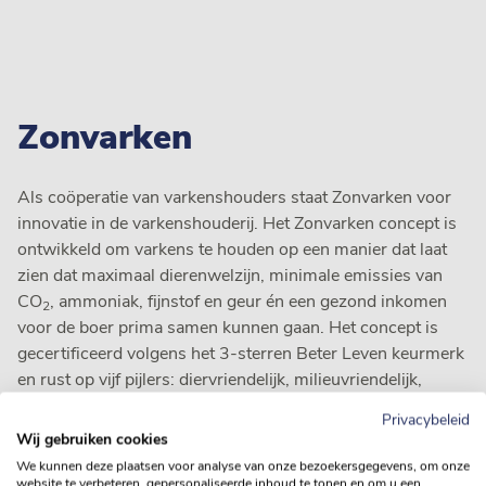
Zonvarken
Als coöperatie van varkenshouders staat Zonvarken voor
innovatie in de varkenshouderij. Het Zonvarken concept is
ontwikkeld om varkens te houden op een manier dat laat
zien dat maximaal dierenwelzijn, minimale emissies van
CO
, ammoniak, fijnstof en geur én een gezond inkomen
2
voor de boer prima samen kunnen gaan. Het concept is
gecertificeerd volgens het 3-sterren Beter Leven keurmerk
en rust op vijf pijlers: diervriendelijk, milieuvriendelijk,
klimaatvriendelijk, boervriendelijk en buurtvriendelijk.
Privacybeleid
Wij gebruiken cookies
MEER INFORMATIE
We kunnen deze plaatsen voor analyse van onze bezoekersgegevens, om onze
website te verbeteren, gepersonaliseerde inhoud te tonen en om u een