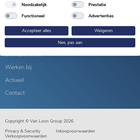
Van Loon Group
Noodzakelijk
Prestatie
Over ons
Functioneel
Advertenties
Producten
Accepteer alles
Weigeren
Ketenconcepten
Nee, pas aan
Duurzaamheid
Werken bij
Actueel
Contact
Copyright © Van Loon Group 2026
Privacy & Security
Inkoopvoorwaarden
Verkoopvoorwaarden