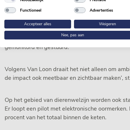
Functioneel
Advertenties
In 2025 bracht de Van Loon Group de CO2-voetaf
equivalenten
per kilo varkensvlees. Om de CO2-
Accepteer alles
Weigeren
soja in varkensvoer afkomstig van landbouwgrond
Nee, pas aan
procent. In 2026 wordt Varken op z’n Best uitg
gemonitord en gestuurd.
Volgens Van Loon draait het niet alleen om ambi
de impact ook meetbaar en zichtbaar maken’, stel
Op het gebied van dierenwelzijn worden ook st
Er loopt een pilot met elektronische oormerken.
procent van het totaal binnen de keten.