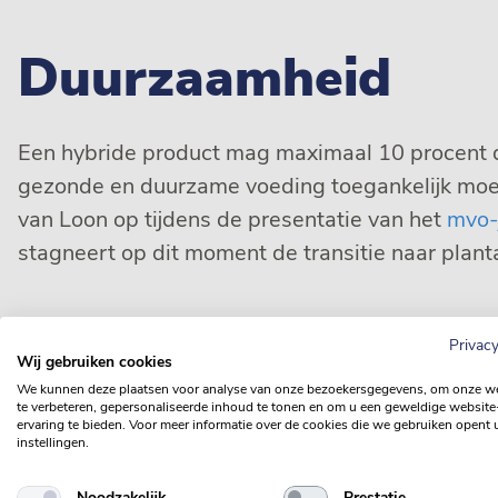
Duurzaamheid
Een hybride product mag maximaal 10 procent duur
gezonde en duurzame voeding toegankelijk moet 
van Loon op tijdens de presentatie van het
mvo-
stagneert op dit moment de transitie naar planta
De verduurzaming staat onder druk. Van Loon no
Privacy
Wij gebruiken cookies
van de Europese concurrentiepositie als oorzak
We kunnen deze plaatsen voor analyse van onze bezoekersgegevens, om onze w
te verbeteren, gepersonaliseerde inhoud te tonen en om u een geweldige website
ervaring te bieden. Voor meer informatie over de cookies die we gebruiken opent 
Lagere voetafdruk 
instellingen.
Noodzakelijk
Prestatie