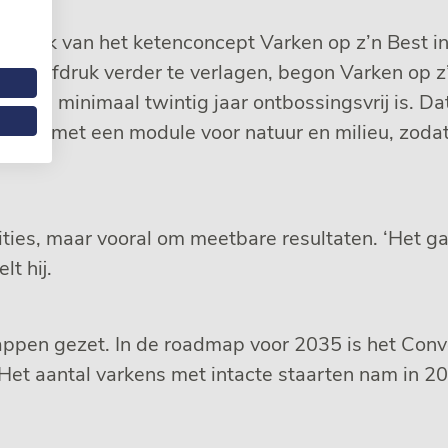
druk van het ketenconcept Varken op z’n Best in 
voetafdruk verder te verlagen, begon Varken op z’
 die minimaal twintig jaar ontbossingsvrij is. D
ebreid met een module voor natuur en milieu, zoda
ties, maar vooral om meetbare resultaten. ‘Het ga
t hij.
appen gezet. In de roadmap voor 2035 is het Conv
 Het aantal varkens met intacte staarten nam in 20