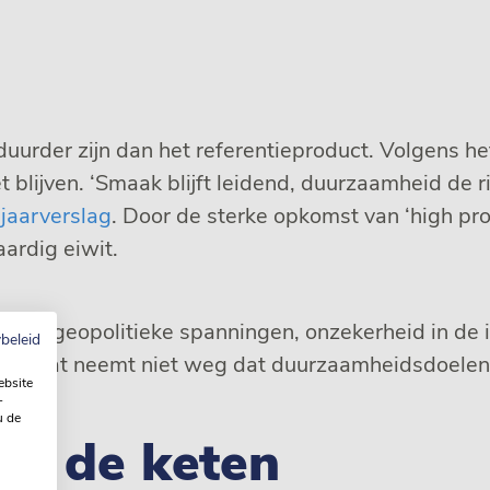
der zijn dan het referentieproduct. Volgens het be
blijven. ‘Smaak blijft leidend, duurzaamheid de 
jaarverslag
. Door de sterke opkomst van ‘high pro
ardig eiwit.
emt geopolitieke spanningen, onzekerheid in de i
beleid
en. ‘Dat neemt niet weg dat duurzaamheidsdoelen 
ebsite
-
u de
in de keten