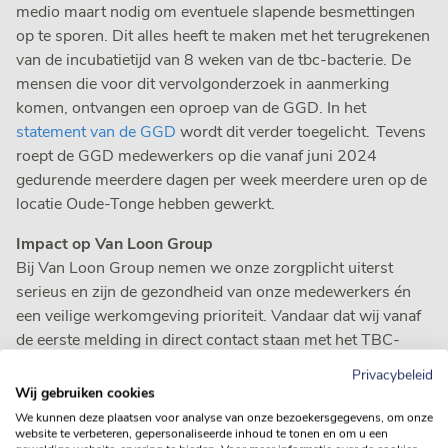
medio maart nodig om eventuele slapende besmettingen
op te sporen. Dit alles heeft te maken met het terugrekenen
van de incubatietijd van 8 weken van de tbc-bacterie. De
mensen die voor dit vervolgonderzoek in aanmerking
komen, ontvangen een oproep van de GGD. In het
statement van de GGD
wordt dit verder toegelicht. Tevens
roept de GGD medewerkers op die vanaf juni 2024
gedurende meerdere dagen per week meerdere uren op de
locatie Oude-Tonge hebben gewerkt.
Impact op Van Loon Group
Bij Van Loon Group nemen we onze zorgplicht uiterst
serieus en zijn de gezondheid van onze medewerkers én
een veilige werkomgeving prioriteit. Vandaar dat wij vanaf
de eerste melding in direct contact staan met het TBC-
expertteam van de GGD en hun adviezen en maatregelen
Privacybeleid
nauwgezet opvolgen. Van Loon Group informeert haar
Wij gebruiken cookies
medewerkers via informatiesessies, informatiemateriaal
We kunnen deze plaatsen voor analyse van onze bezoekersgegevens, om onze
website te verbeteren, gepersonaliseerde inhoud te tonen en om u een
van de GGD en regelmatige updates op de locatie Oude-