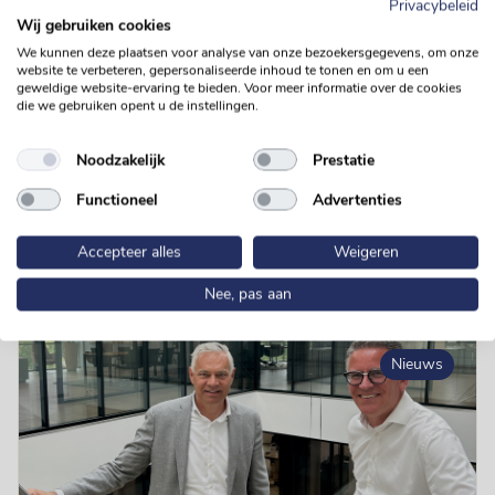
Privacybeleid
onderzoek bekend zijn. Daarnaast staan wij momenteel in
Wij gebruiken cookies
nauw contact met diverse instanties waaronder Centrale
We kunnen deze plaatsen voor analyse van onze bezoekersgegevens, om onze
Organisatie Vleessector (COV) en zullen wij uiteraard -
website te verbeteren, gepersonaliseerde inhoud te tonen en om u een
geweldige website-ervaring te bieden. Voor meer informatie over de cookies
indien nodig- voorgestelde protocollen volgen. Onze
die we gebruiken opent u de instellingen.
klanten & leveranciers zijn inmiddels ook geïnformeerd.
Noodzakelijk
Prestatie
Functioneel
Advertenties
Ook interessant voor u
Accepteer alles
Weigeren
Nee, pas aan
Nieuws