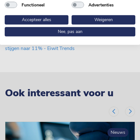
Functioneel
Advertenties
toepassingen. In 2026 verkent het bedrijf het gebruik van
andere eiwitbronnen voor hybride producten. Hierbij kijkt
Accepteer alles
Weigeren
het bedrijf ook in het bijzonder naar lokale en geüpcyclede
eiwitten.
Nee, pas aan
Bron:
Van Loon ziet aandeel hybride vleesproducten flink
stijgen naar 11% - Eiwit Trends
Ook interessant voor u
Nieuws