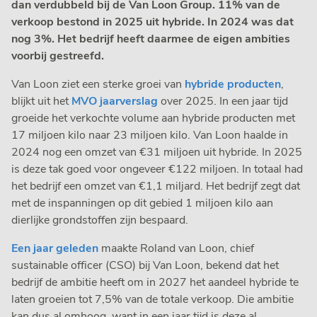
dan verdubbeld bij de Van Loon Group. 11% van de
verkoop bestond in 2025 uit hybride. In 2024 was dat
nog 3%. Het bedrijf heeft daarmee de eigen ambities
voorbij gestreefd.
Van Loon ziet een sterke groei van
hybride producten
,
blijkt uit het
MVO jaarverslag
over 2025. In een jaar tijd
groeide het verkochte volume aan hybride producten met
17 miljoen kilo naar 23 miljoen kilo. Van Loon haalde in
2024 nog een omzet van €31 miljoen uit hybride. In 2025
is deze tak goed voor ongeveer €122 miljoen. In totaal had
het bedrijf een omzet van €1,1 miljard. Het bedrijf zegt dat
met de inspanningen op dit gebied 1 miljoen kilo aan
dierlijke grondstoffen zijn bespaard.
Een jaar geleden
maakte Roland van Loon, chief
sustainable officer (CSO) bij Van Loon, bekend dat het
bedrijf de ambitie heeft om in 2027 het aandeel hybride te
laten groeien tot 7,5% van de totale verkoop. Die ambitie
kan dus al omhoog, want in een jaar tijd is deze al