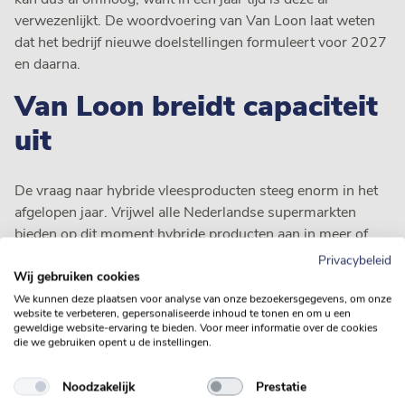
verwezenlijkt. De woordvoering van Van Loon laat weten
dat het bedrijf nieuwe doelstellingen formuleert voor 2027
en daarna.
Van Loon breidt capaciteit
uit
De vraag naar hybride vleesproducten steeg enorm in het
afgelopen jaar. Vrijwel alle Nederlandse supermarkten
bieden op dit moment hybride producten aan in meer of
mindere mate. Van Loon heeft het portfolio hybride
Privacybeleid
producten ‘fors’ uitgebreid. De afzet van deze producten is
Wij gebruiken cookies
door deze twee factoren met 433% gestegen. Om aan de
We kunnen deze plaatsen voor analyse van onze bezoekersgegevens, om onze
website te verbeteren, gepersonaliseerde inhoud te tonen en om u een
vraag te voldoen breidt Van Loon de productiecapaciteit
geweldige website-ervaring te bieden. Voor meer informatie over de cookies
van de veldboonvezel FiberFort uit met een nieuwe
die we gebruiken opent u de instellingen.
installatie.
Noodzakelijk
Prestatie
Van Loon werkt met veldbonen- en erwteiwit in de hybride